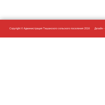
Copyright © Администрация Тишанского сельского поселения 2016
Дизайн - 