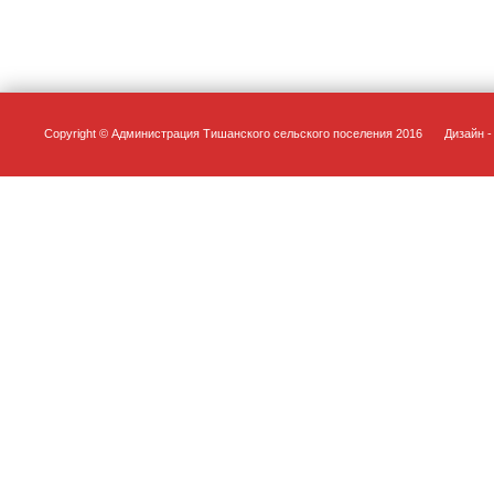
Copyright © Администрация Тишанского сельского поселения 2016
Дизайн - 