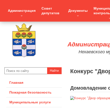
Совет
Муницип
Администрация
Документы
депутатов
контроль
Администраци
Нехаевского м
Конкурс "Дво
Главная
Домовладение с
Пожарная безопасность
Муниципальные услуги