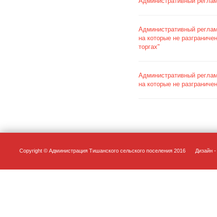
Административный реглам
Административный реглам
на которые не разграниче
торгах"
Административный реглам
на которые не разграниче
Copyright © Администрация Тишанского сельского поселения 2016
Дизайн - 