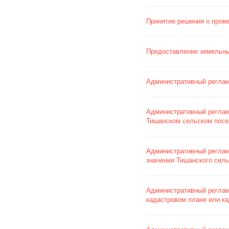
Принятие решения о пров
Предоставление земельных
Административный реглам
Административный регла
Тишанском сельском пос
Административный реглам
значения Тишанского сель
Административный реглам
кадастровом плане или ка