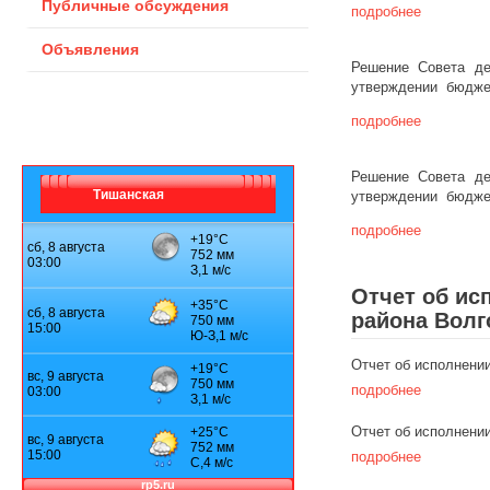
Публичные обсуждения
подробнее
Объявления
Решение Совета де
утверждении бюджета
подробнее
Решение Совета де
Тишанская
утверждении бюджета
подробнее
Отчет об ис
района Волг
Отчет об исполнении
подробнее
Отчет об исполнении
подробнее