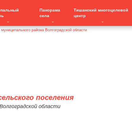
ипальный
Панорама
Тишанский многоцелевой
ль
села
центр
ельского поселения
 Волгоградской области