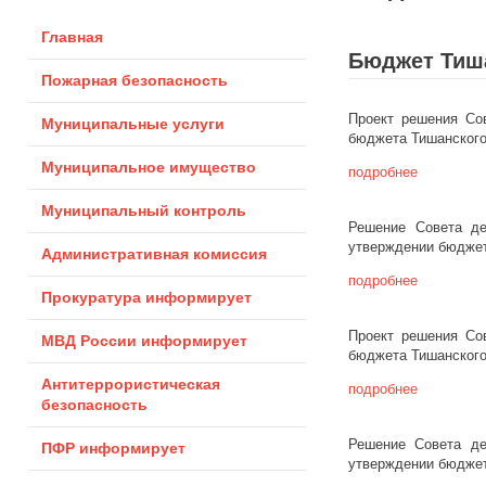
Главная
Бюджет Тиша
Пожарная безопасность
Проект решения Сов
Муниципальные услуги
бюджета Тишанского 
Муниципальное имущество
подробнее
Муниципальный контроль
Решение Совета де
утверждении бюджета
Административная комиссия
подробнее
Прокуратура информирует
Проект решения Сов
МВД России информирует
бюджета Тишанского 
Антитеррористическая
подробнее
безопасность
Решение Совета де
ПФР информирует
утверждении бюджета