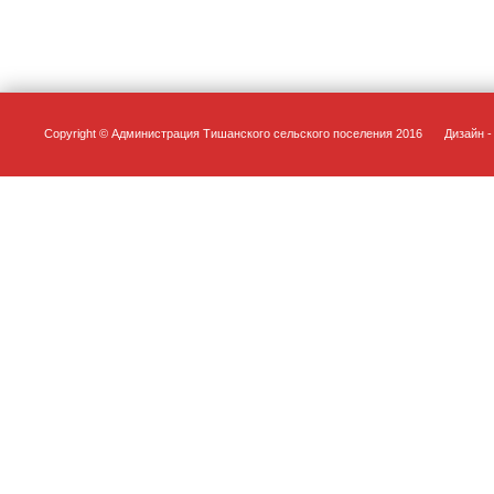
Copyright © Администрация Тишанского сельского поселения 2016
Дизайн - 